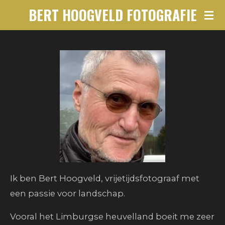
BERT HOOGVELD FOTOGRAFIE
Ga
direct
naar
de
hoofdinhoud
Ik ben Bert Hoogveld,
vrijetijdsfotograaf met
een passie voor landschap.
Vooral het Limburgse heuvelland boeit me zeer